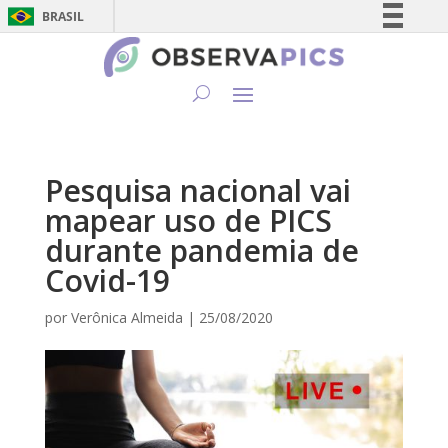
BRASIL
Simplifique!
Comunica BR
Participe
Acesso à informação
Legislação
Pesquisa nacional vai
Canais
mapear uso de PICS
durante pandemia de
Covid-19
por
Verônica Almeida
|
25/08/2020