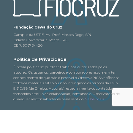
Fundação Oswaldo Cruz
Campus da UFPE, Av. Prof. Moraes Rego, S/N
Cidade Universitária, Recife - PE,
CEP: 50670-420
Política de Privacidade
É nossa política só publicar trabalhos autorizados pelos
autores. Os usuários, parceiros e colaboradores assumem ter
conhecimento de que não é possível o ObservaPICS verificar se
todos os materiais estão ou não infringindo os termos da Lei n.
9.610/98 (de Direitos Autorais), especialmente os conteúdos
fornecidos a título de colaboração, isentando o Observatório de
quaisquer responsabilidades nesse sentido.
Saiba mais
© 2018-2026. Todo o conteúdo deste portal pode
ObservaPICS
ser copiado, distribuído, exibido e reproduzido, desde que seja
citada a fonte.