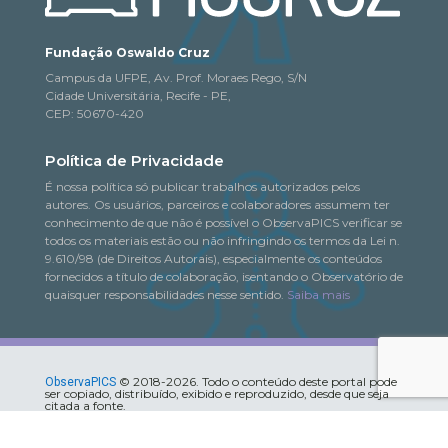
Fundação Oswaldo Cruz
Campus da UFPE, Av. Prof. Moraes Rego, S/N
Cidade Universitária, Recife - PE,
CEP: 50670-420
Política de Privacidade
É nossa política só publicar trabalhos autorizados pelos
autores. Os usuários, parceiros e colaboradores assumem ter
conhecimento de que não é possível o ObservaPICS verificar se
todos os materiais estão ou não infringindo os termos da Lei n.
9.610/98 (de Direitos Autorais), especialmente os conteúdos
fornecidos a título de colaboração, isentando o Observatório de
quaisquer responsabilidades nesse sentido.
Saiba mais
© 2018-2026. Todo o conteúdo deste portal pode
ObservaPICS
ser copiado, distribuído, exibido e reproduzido, desde que seja
citada a fonte.