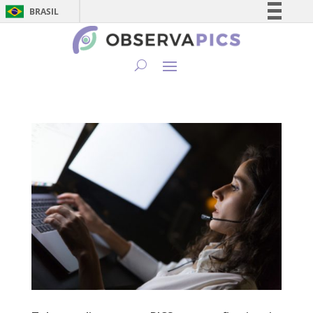
BRASIL
Simplifique!
Comunica BR
Participe
Acesso à informação
Legislação
Canais