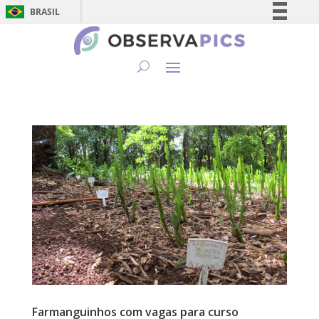
BRASIL
Simplifique!
Comunica BR
Participe
Acesso à informação
Legislação
Canais
Farmanguinhos com vagas para curso