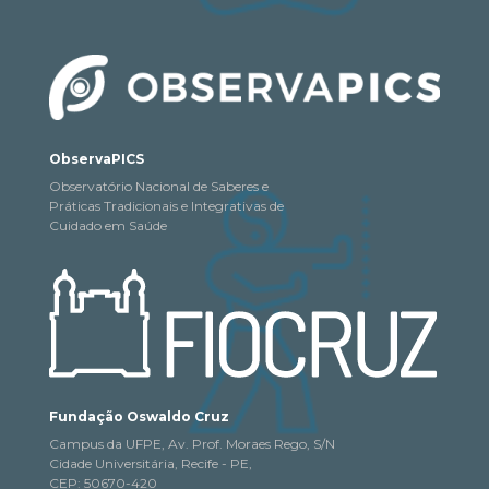
ObservaPICS
Observatório Nacional de Saberes e
Práticas Tradicionais e Integrativas de
Cuidado em Saúde
Fundação Oswaldo Cruz
Campus da UFPE, Av. Prof. Moraes Rego, S/N
Cidade Universitária, Recife - PE,
CEP: 50670-420