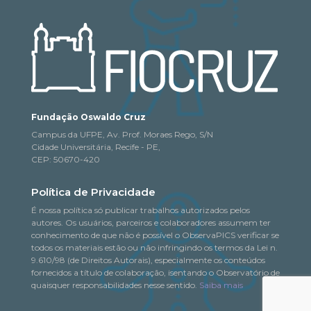
Fundação Oswaldo Cruz
Campus da UFPE, Av. Prof. Moraes Rego, S/N
Cidade Universitária, Recife - PE,
CEP: 50670-420
Política de Privacidade
É nossa política só publicar trabalhos autorizados pelos
autores. Os usuários, parceiros e colaboradores assumem ter
conhecimento de que não é possível o ObservaPICS verificar se
todos os materiais estão ou não infringindo os termos da Lei n.
9.610/98 (de Direitos Autorais), especialmente os conteúdos
fornecidos a título de colaboração, isentando o Observatório de
quaisquer responsabilidades nesse sentido.
Saiba mais