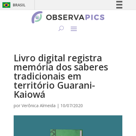
BRASIL
Simplifique!
Comunica BR
Participe
Acesso à informação
Legislação
Livro digital registra
Canais
memória dos saberes
tradicionais em
território Guarani-
Kaiowá
por
Verônica Almeida
|
10/07/2020