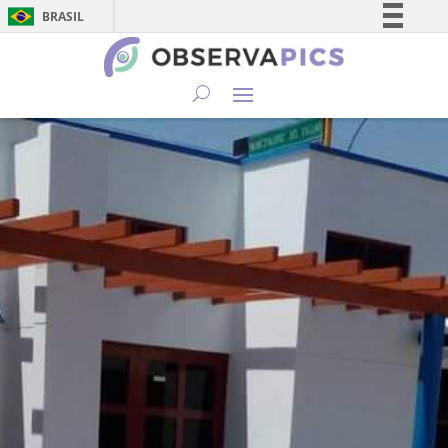
BRASIL
Simplifique!
Comunica BR
Participe
Acesso à informação
Legislação
Canais