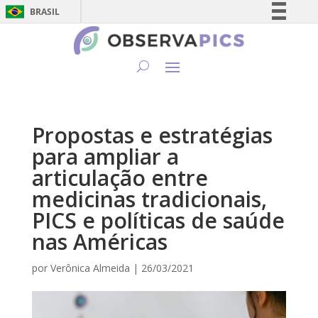
BRASIL
Simplifique!
Comunica BR
Participe
Acesso à informação
Legislação
Propostas e estratégias
Canais
para ampliar a
articulação entre
medicinas tradicionais,
PICS e políticas de saúde
nas Américas
por
Verônica Almeida
|
26/03/2021