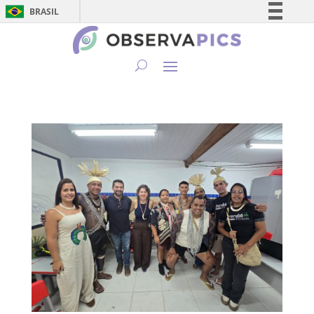
BRASIL
Simplifique!
Comunica BR
Participe
Acesso à informação
Legislação
Canais