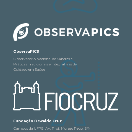
ObservaPICS
Observatório Nacional de Saberes e
Práticas Tradicionais e Integrativas de
Cuidado em Saúde
Fundação Oswaldo Cruz
Campus da UFPE, Av. Prof. Moraes Rego, S/N