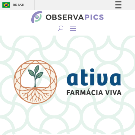
BRASIL
Simplifique!
Comunica BR
Participe
Acesso à informação
Legislação
Canais