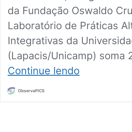
da Fundação Oswaldo Cru
Laboratório de Práticas A
Integrativas da Universi
(Lapacis/Unicamp) soma 
Propostas
Continue lendo
à
OMS
sobre
ObservaPICS
Pics
e
medicinas
tradicionais
reúnem
268
adesões