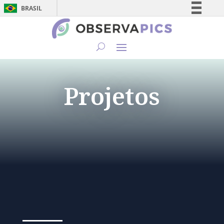
BRASIL
Simplifique!
Comunica BR
Participe
Acesso à informação
Projetos
Legislação
Canais