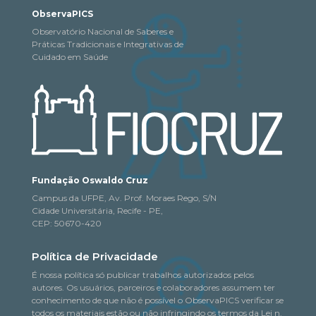
ObservaPICS
Observatório Nacional de Saberes e
Práticas Tradicionais e Integrativas de
Cuidado em Saúde
Fundação Oswaldo Cruz
Campus da UFPE, Av. Prof. Moraes Rego, S/N
Cidade Universitária, Recife - PE,
CEP: 50670-420
Política de Privacidade
É nossa política só publicar trabalhos autorizados pelos
autores. Os usuários, parceiros e colaboradores assumem ter
conhecimento de que não é possível o ObservaPICS verificar se
todos os materiais estão ou não infringindo os termos da Lei n.