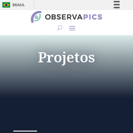
BRASIL
Simplifique!
Comunica BR
Participe
Acesso à informação
Projetos
Legislação
Canais