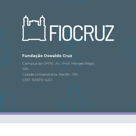
Fundação Oswaldo Cruz
Campus da UFPE, Av. Prof. Moraes Rego,
S/N
Cidade Universitária, Recife - PE,
CEP: 50670-420
 portal pode ser copiado,
 citada a fonte.