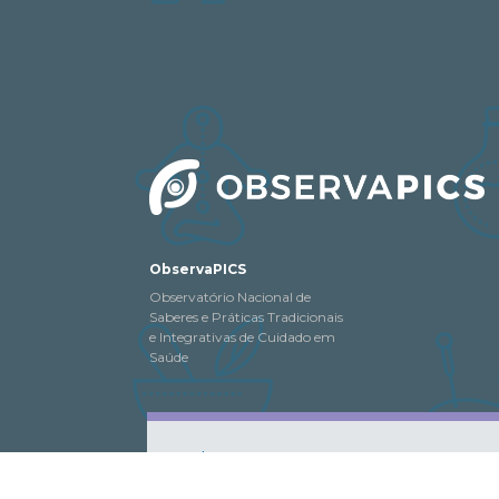
ObservaPICS
Observatório Nacional de
Saberes e Práticas Tradicionais
e Integrativas de Cuidado em
Saúde
© 2018-2026. Todo o conteúdo deste
ObservaPICS
distribuído, exibido e reproduzido, desde que seja