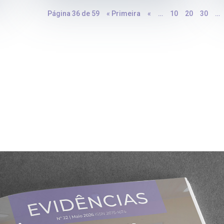
Página 36 de 59
« Primeira
«
…
10
20
30
…