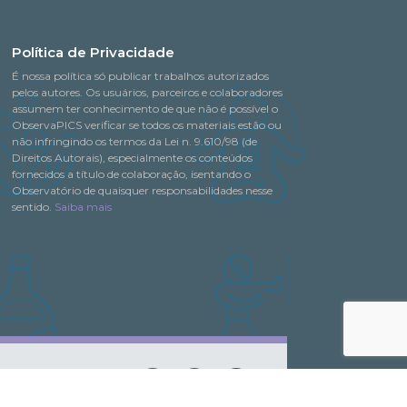
Política de Privacidade
É nossa política só publicar trabalhos autorizados
pelos autores. Os usuários, parceiros e colaboradores
assumem ter conhecimento de que não é possível o
ObservaPICS verificar se todos os materiais estão ou
não infringindo os termos da Lei n. 9.610/98 (de
Direitos Autorais), especialmente os conteúdos
fornecidos a título de colaboração, isentando o
Observatório de quaisquer responsabilidades nesse
sentido.
Saiba mais