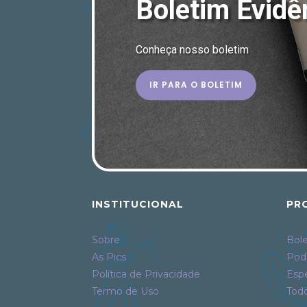
Boletim Evidê
Conheça nosso boletim
IR PARA O BOLETIM
INSTITUCIONAL
PR
Sobre
Bole
As Pics
Pod
Política de Privacidade
Espe
Termo de Uso
Tod