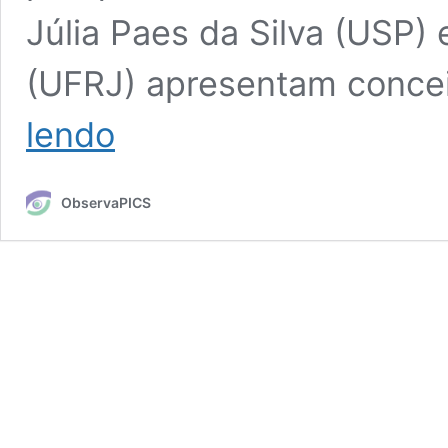
Júlia Paes da Silva (USP
(UFRJ) apresentam conce
Terapia
lendo
floral,
um
olhar
ObservaPICS
ampliado
para
enfrentar
o
medo
e
controlar
a
ansiedade