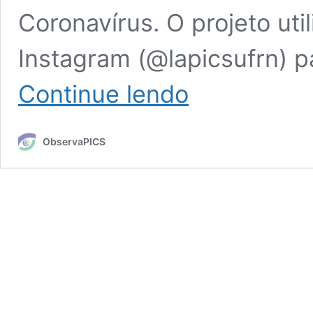
Coronavírus. O projeto uti
Instagram (@lapicsufrn) pa
Lives
Continue lendo
e
vídeos
sobre
ObservaPICS
PICS
ajudam
no
isolamento
social